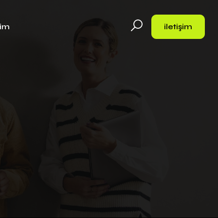
şim
iletişim